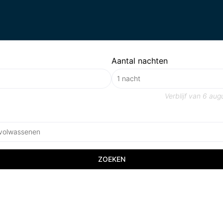
Aantal nachten
Verblijf van
6 aug
 volwassenen