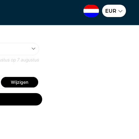
EUR
ustus
op
7 augustus
Wijzigen