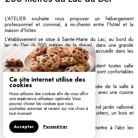
L'ATELIER souhaite vous proposer un hébergement
professionnel et convivial, à mi-chemin entre l'hôtel et la
maison d'hôtes.
L'établissement se situe à Sainte-Marie du Lac, au bord du
lac du Der (à 200 mètres de la digue), dans une grande
maison contemporaine, conçue pour vous accueillir dans les
meilleures conditions.
Les chambres sont spacieuses et possèdent toutes salle
d'eau, WC, télévision, et accès Wifi. Elles sont confortables
et décorées avec simplicité et sobriété.
Ce site internet utilise des
cookies
La partie commune aux hôtes est composée de la salle à
manger, où sont servis les petits déjeuners, avec une cuisine
Nous utilisons des cookies afin de vous offrir
ouverte et un coin salon.
une expérience utilisateur optimale. Vous
pouvez choisir les cookies que vous
L'extérieur comprend un parking et un grand jardin vallonné
souhaitez autoriser et revenir sur vos choix à
de 7 000 m² avec de nombreux arbres fruitiers, un bois et
tout moment.
une rivière.
Accepter
Paramétrer
Le garage est à votre disposition pour mettre à l'abri les
vélos.