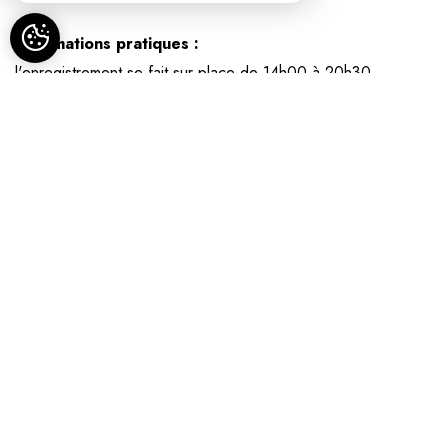
Informations pratiques :
l'enregistrement se fait sur place de 14h00 à 20h30
la chambre devra être libérée avant 11h00
le petit déjeuner et la taxe de séjour sont inclus dans le prix
de la chambre
le paiement se fait sur place.
En cas de réservation en ligne sur ce site, l'empreinte
bancaire demandée ne sera utilisée qu'en cas de non
présentation ou d'annulation tardive (moins de 48 heures
avant la date d'arrivée) comme indiqué dans nos conditions
générales de ventes.
les animaux ne sont pas admis